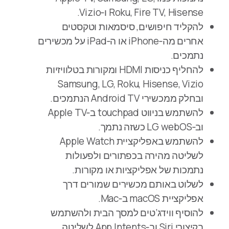
Roku, Fire TV, Hisense ו‑Vizio.
להקליד חיפושים, סיסמאות וטקסטים
אחרים מה‑iPhone או ה‑iPad על מכשירים
נתמכים.
להחליף כניסות HDMI ומקורות בטלוויזיות
Samsung, LG, Roku, Hisense, Vizio
ובחלק ממכשירי Android TV הנתמכים.
להשתמש בניווט touchpad ב‑Apple TV
וב‑LG webOS כשזה נתמך.
להשתמש באפליקציית Apple Watch
לשליטה מהירה בכפתורים ולפעולות
נתמכות של אפליקציות או מקורות.
לשלוט באותם מכשירים שמורים דרך
אפליקציית macOS ב‑Mac.
להוסיף ווידג’טים למסך הבית ולהשתמש
בקיצורי Siri וב‑App Intents לשליטה