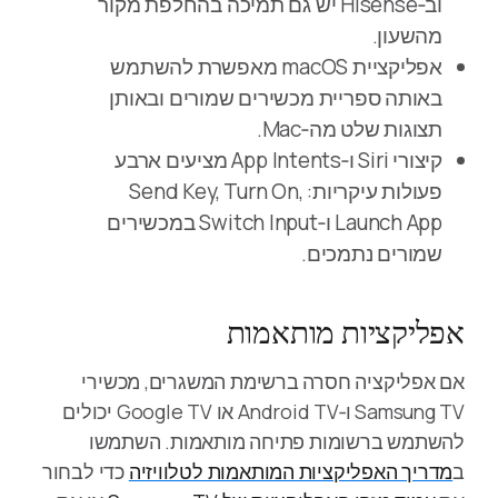
וב‑Hisense יש גם תמיכה בהחלפת מקור
מהשעון.
אפליקציית macOS מאפשרת להשתמש
באותה ספריית מכשירים שמורים ובאותן
תצוגות שלט מה‑Mac.
קיצורי Siri ו‑App Intents מציעים ארבע
פעולות עיקריות: Send Key, Turn On,
Launch App ו‑Switch Input במכשירים
שמורים נתמכים.
אפליקציות מותאמות
אם אפליקציה חסרה ברשימת המשגרים, מכשירי
Samsung TV ו‑Android TV או Google TV יכולים
להשתמש ברשומות פתיחה מותאמות. השתמשו
ב
מדריך האפליקציות המותאמות לטלוויזיה
כדי לבחור