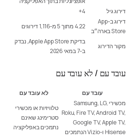
אופציונליות בתוך האפליקציה
דירוג גיל
4+
דירוג ב‑App
4.22 מתוך 5 מ‑1,116 דירוגים
Store בארה״ב
בדיקת Apple App Store, נבדק
מקור הדירוג
ב‑7 במאי 2026
עובד עם / לא עובד עם
עובד עם
לא עובד עם
מכשירי Samsung, LG,
טלוויזיות או מכשירי
Roku, Fire TV, Android TV,
סטרימינג שאינם
Google TV, Apple TV,
נתמכים באפליקציה
Hisense ו‑Vizio הנתמכים