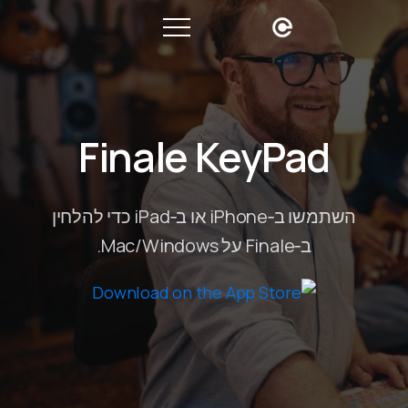
Finale KeyPad
השתמשו ב‑iPhone או ב‑iPad כדי להלחין
ב‑Finale על Mac/Windows.