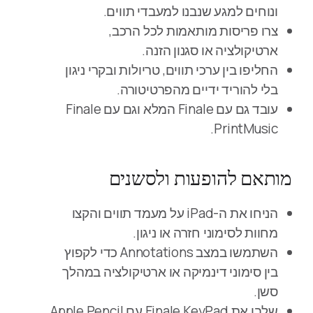
ונוחים למגע שנבנו למעבדי תווים.
צרו פריסות מותאמות לכל הרכב,
ארטיקולציה או סגנון הזנה.
החליפו בין ערכי תווים, טריולות ובקרי ניגון
בלי להוריד ידיים מהפרטיטורה.
עובד גם עם Finale המלא וגם עם Finale
PrintMusic.
מותאם להופעות ולסשנים
הניחו את ה-iPad על מעמד תווים והקצו
מחוות לסימוני חזרה או ניגון.
השתמשו במצב Annotations כדי לקפוץ
בין סימוני דינמיקה או ארטיקולציה במהלך
סשן.
שלבו את Finale KeyPad עם Apple Pencil