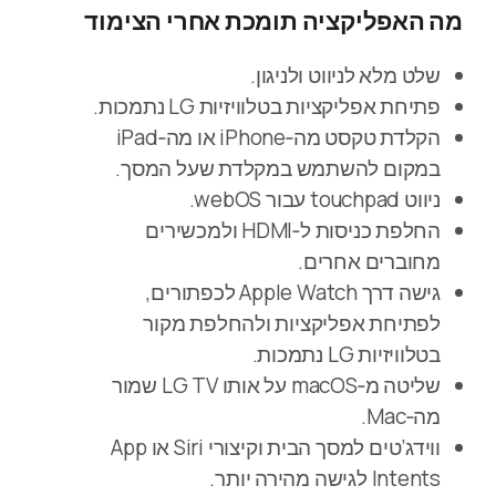
מה האפליקציה תומכת אחרי הצימוד
שלט מלא לניווט ולניגון.
פתיחת אפליקציות בטלוויזיות LG נתמכות.
הקלדת טקסט מה‑iPhone או מה‑iPad
במקום להשתמש במקלדת שעל המסך.
ניווט touchpad עבור webOS.
החלפת כניסות ל‑HDMI ולמכשירים
מחוברים אחרים.
גישה דרך Apple Watch לכפתורים,
לפתיחת אפליקציות ולהחלפת מקור
בטלוויזיות LG נתמכות.
שליטה מ‑macOS על אותו LG TV שמור
מה‑Mac.
ווידג’טים למסך הבית וקיצורי Siri או App
Intents לגישה מהירה יותר.