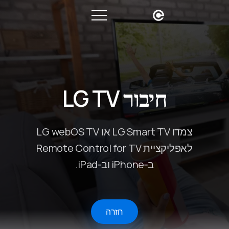
חיבור LG TV
צמדו LG Smart TV או LG webOS TV
לאפליקציית Remote Control for TV
ב‑iPhone וב‑iPad.
חזרה