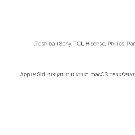
כן. אחרי הצימוד ב‑iPhone או ב‑iPad, מכשירי Android TV ו‑Google TV נתמכים יכולים להישלט גם מ‑Apple Watch, מאפליקציית macOS, מווידג’טים ומקיצורי Siri או App