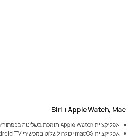
Apple Watch, Mac ו‑Siri
אפליקציית Apple Watch תומכת בשליטה בכפתורים ובפתיחת אפליקציות במכשירי Android TV ו‑Google TV נתמכים.
אפליקציית macOS יכולה לשלוט במכשירי Android TV שמורים מה‑Mac, כולל כפתורים, הקלדת טקסט ופתיחת אפליקציות.