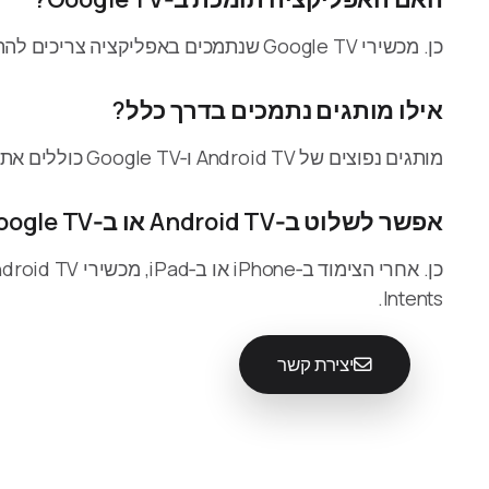
כן. מכשירי Google TV שנתמכים באפליקציה צריכים להתווסף דרך סוג המכשיר Android TV.
אילו מותגים נתמכים בדרך כלל?
מותגים נפוצים של Android TV ו‑Google TV כוללים את Sony, TCL, Hisense, Philips, Panasonic, Sharp, Xiaomi, Thomson, Nokia, Skyworth, Haier ו‑Toshiba.
אפשר לשלוט ב‑Android TV או ב‑Google TV מ‑Apple Watch, Mac או Siri?
Intents.
יצירת קשר