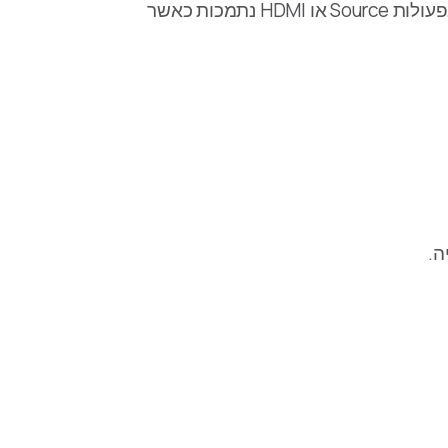
קיצורי Siri ו‑App Intents יכולים לשלוח כפתורי שלט, להדליק מכשירים נתמכים, לפתוח אפליקציות ולהשתמש בפעולות Source או HDMI נתמכות כאשר
ה.