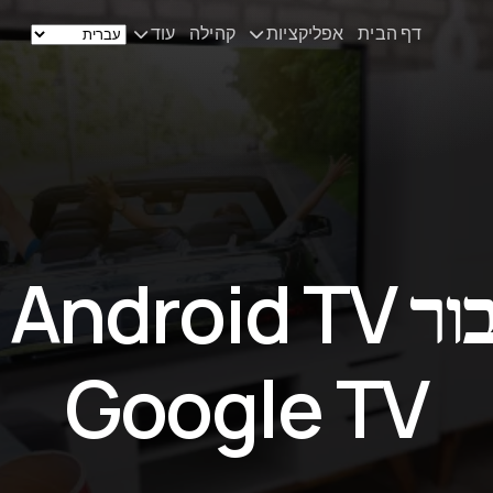
דף הבית
אפליקציות
קהילה
עוד
Remote Mouse &
חדשות
Keyboard
הסט‑אפ שלי
iOS/iPadOS/tvOS/macOS
Virtual KeyPad & NumPad
אודות
iOS/iPadOS
יצירת קשר
חיב
File Explorer & Player
iOS/iPadOS/tvOS
Sibelius KeyPad
Google TV
iOS/iPadOS
Finale KeyPad
iOS/iPadOS