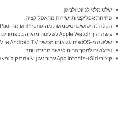
שלט מלא לניווט ולניגון.
פתיחת אפליקציות ישירות מהאפליקציה.
הקלדת חיפושים וסיסמאות מה‑iPhone או מה‑iPad.
גישה דרך Apple Watch לשליטה מהירה בכפתורים ולפתיחת אפליקציות.
שליטה מ‑macOS על אותו מכשיר Android TV או Google TV ששמור ב‑Mac.
ווידג’טים למסך הבית לגישה מהירה יותר.
קיצורי Siri ו‑App Intents עבור ניגון, עוצמת קול ופעולות קלט נתמכות.