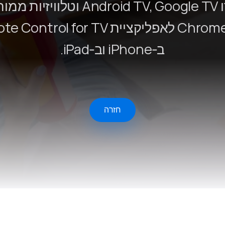
צמדו Android TV, Google TV וטלוויזיו
Remote Helper
macOS/Windows
Chromecast לאפליקציית ntrol for TV
Remote Control for TV
ב‑iPhone וב‑iPad.
iOS/iPadOS
SearchAds Manager
iOS/iPadOS/macOS
חזרה