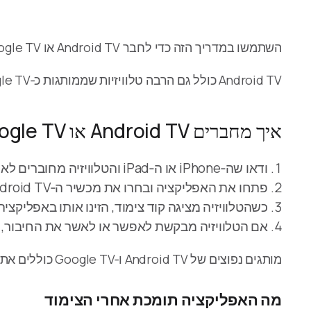
השתמשו במדריך הזה כדי לחבר Android TV או Google TV אל
Android TV כולל גם הרבה טלוויזיות שממותגות כ‑Google TV או כ‑Chromecast.
איך מחברים Android TV או Google TV
ודאו שה‑iPhone או ה‑iPad והטלוויזיה מחוברים לאותה רשת.
פתחו את האפליקציה ובחרו את מכשיר ה‑Android TV שלכם.
כשהטלוויזיה מציגה קוד צימוד, הזינו אותו באפליקציה
אם הטלוויזיה מבקשת לאפשר או לאשר את החיבור, אש
מותגים נפוצים של Android TV ו‑Google TV כוללים את Sony, TCL, Hisense, Philips, Panasonic, Sharp, Xiaomi, Thomson, Nokia, Skyworth, Haier ו‑Toshiba.
מה האפליקציה תומכת אחרי הצימוד