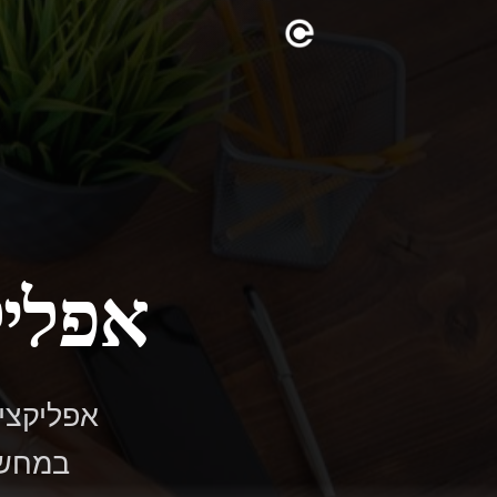
אפליקציית r
במחשב 