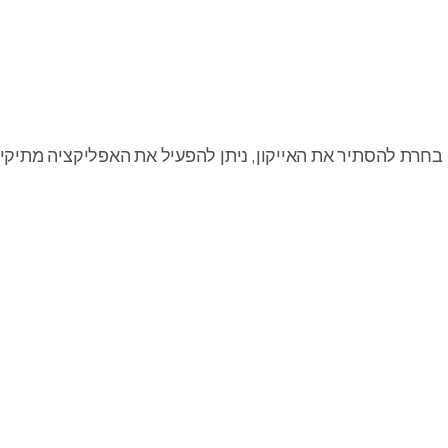
ן, ניתן להפעיל את האפליקציה מתיקיית Applications ולבחור “Show Application” בחל