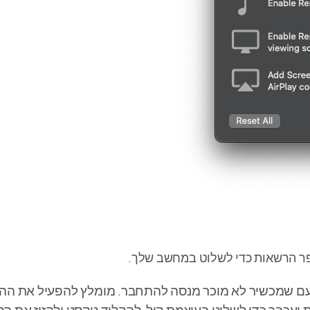
שמכשיר לא מוכר מנסה להתחבר. מומלץ להפעיל את ההגד
עכבר כדי לשלוט בעוצמת קול, להקליד טקסט ולהזיז את הס