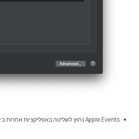
Apple Events נחוץ לשליטה באפליקציות אחרות ב-Mac, כולל אפליקציית iTunes/Music.