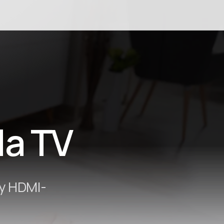
ión
la TV
 y HDMI-