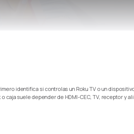
Remote Helper
macOS/Windows
Remote Control for TV
iOS/iPadOS
SearchAds Manager
iOS/iPadOS/macOS
imero identifica si controlas un Roku TV o un disposit
k o caja suele depender de HDMI-CEC, TV, receptor y al