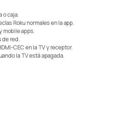
a o caja.
eclas Roku normales en la app.
by mobile apps.
s de red.
HDMI-CEC en la TV y receptor.
uando la TV está apagada.