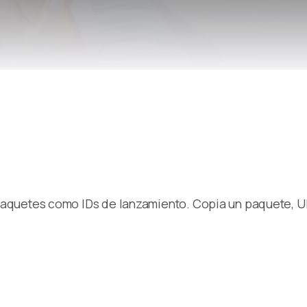
Remote Helper
macOS/Windows
Remote Control for TV
iOS/iPadOS
SearchAds Manager
iOS/iPadOS/macOS
aquetes como IDs de lanzamiento. Copia un paquete, 