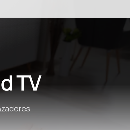
ión
id TV
nzadores