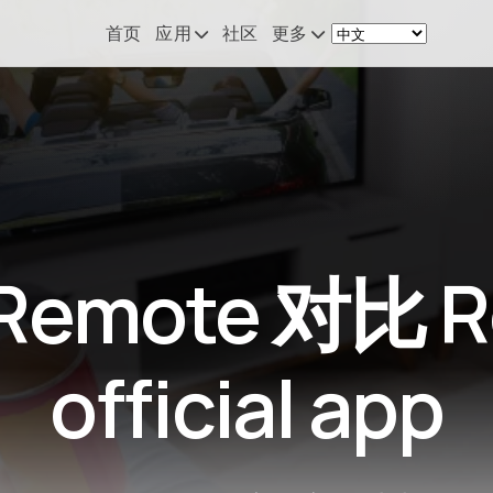
首页
应用
社区
更多
Remote Mouse &
新闻
Keyboard
我的设备配置
iOS/iPadOS/tvOS/macOS
Virtual KeyPad & NumPad
关于
iOS/iPadOS
联系
 Remote 对比 R
File Explorer & Player
iOS/iPadOS/tvOS
Sibelius KeyPad
official app
iOS/iPadOS
Finale KeyPad
iOS/iPadOS