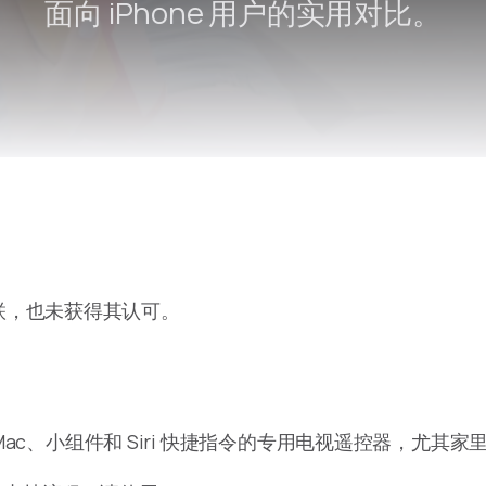
面向 iPhone 用户的实用对比。
Remote Helper
macOS/Windows
Remote Control for TV
iOS/iPadOS
SearchAds Manager
iOS/iPadOS/macOS
ku 关联，也未获得其认可。
h、Mac、小组件和 Siri 快捷指令的专用电视遥控器，尤其家里有多