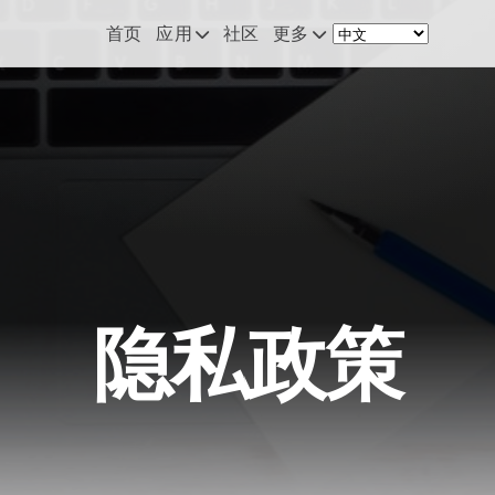
首页
应用
社区
更多
Remote Mouse &
新闻
Keyboard
我的设备配置
iOS/iPadOS/tvOS/macOS
Virtual KeyPad & NumPad
关于
iOS/iPadOS
联系
File Explorer & Player
iOS/iPadOS/tvOS
隐私政策
Sibelius KeyPad
iOS/iPadOS
Finale KeyPad
iOS/iPadOS