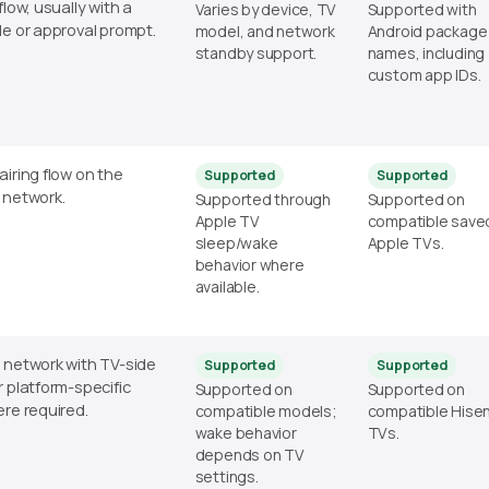
flow, usually with a
Varies by device, TV
Supported with
de or approval prompt.
model, and network
Android package
standby support.
names, including
custom app IDs.
airing flow on the
Supported
Supported
 network.
Supported through
Supported on
Apple TV
compatible save
sleep/wake
Apple TVs.
behavior where
available.
 network with TV-side
Supported
Supported
r platform-specific
Supported on
Supported on
ere required.
compatible models;
compatible Hise
wake behavior
TVs.
depends on TV
settings.