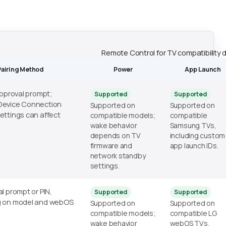
Remote Control for TV compatibility
Pairing Method
Power
App Launch
approval prompt;
Supported
Supported
evice Connection
Supported on
Supported on
ttings can affect
compatible models;
compatible
wake behavior
Samsung TVs,
depends on TV
including custom
firmware and
app launch IDs.
network standby
settings.
l prompt or PIN,
Supported
Supported
 on model and webOS
Supported on
Supported on
compatible models;
compatible LG
wake behavior
webOS TVs.