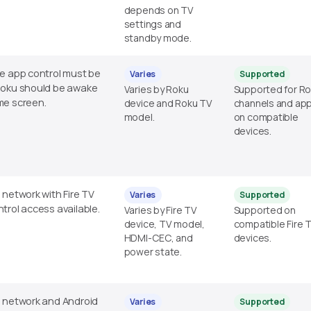
depends on TV
settings and
standby mode.
e app control must be
Varies
Supported
Roku should be awake
Varies by Roku
Supported for R
me screen.
device and Roku TV
channels and ap
model.
on compatible
devices.
 network with Fire TV
Varies
Supported
trol access available.
Varies by Fire TV
Supported on
device, TV model,
compatible Fire 
HDMI-CEC, and
devices.
power state.
 network and Android
Varies
Supported