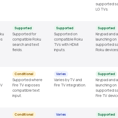
supported s
LG TVs.
Supported
Supported
Supported
oku
Supported for
Supported on
Keypad and 
ps
compatible Roku
compatible Roku
launching on
search and text
TVs with HDMI
supported s
fields.
inputs.
Roku devices
Conditional
Varies
Supported
Supported where
Varies by TV and
Keypad and 
TV
Fire TV exposes
Fire TV integration.
launching on
compatible text
supported s
input.
Fire TV devic
Conditional
Varies
Supported