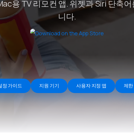
 Mac용 TV 리모컨 앱. 위젯과 Siri 단
Remote Helper
macOS/Windows
니다.
Remote Control for TV
iOS/iPadOS
SearchAds Manager
iOS/iPadOS/macOS
 설정 가이드
지원 기기
사용자 지정 앱
제한