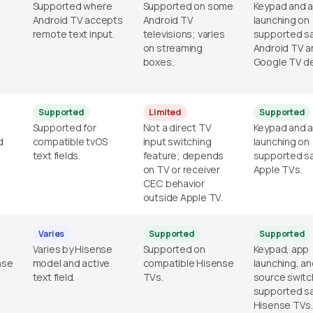
Supported where
Supported on some
Keypad and 
Android TV accepts
Android TV
launching on
remote text input.
televisions; varies
supported s
on streaming
Android TV a
boxes.
Google TV de
Supported
Limited
Supported
Supported for
Not a direct TV
Keypad and 
d
compatible tvOS
input switching
launching on
text fields.
feature; depends
supported s
on TV or receiver
Apple TVs.
CEC behavior
outside Apple TV.
Varies
Supported
Supported
Varies by Hisense
Supported on
Keypad, app
nse
model and active
compatible Hisense
launching, a
text field.
TVs.
source switc
supported s
Hisense TVs