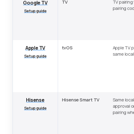
TV
TV pairing 
Google TV
pairing co
Setup guide
Apple TV
tvOS
Apple TV p
same local
Setup guide
Hisense
Hisense Smart TV
Same local
approval o
Setup guide
pairing wh