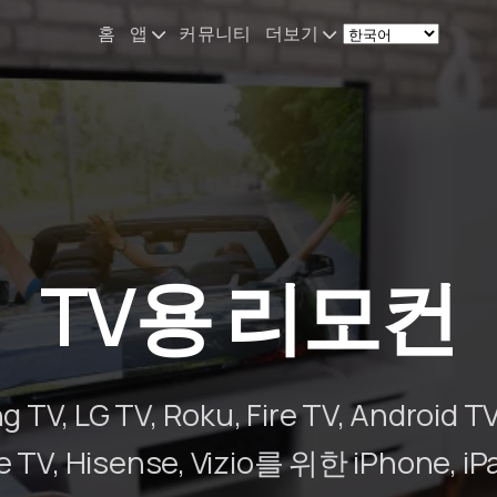
홈
앱
커뮤니티
더보기
Remote Mouse &
소식
Keyboard
나의 셋업
iOS/iPadOS/tvOS/macOS
Virtual KeyPad & NumPad
소개
iOS/iPadOS
문의
TV용 리모컨
File Explorer & Player
iOS/iPadOS/tvOS
Sibelius KeyPad
iOS/iPadOS
TV, LG TV, Roku, Fire TV, Android T
Finale KeyPad
e TV, Hisense, Vizio를 위한 iPhone, iP
iOS/iPadOS