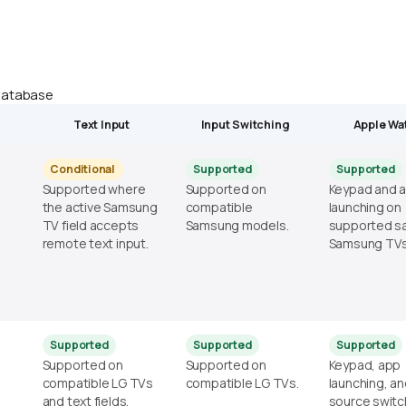
 database
Text Input
Input Switching
Apple Wa
Conditional
Supported
Supported
Supported where
Supported on
Keypad and 
the active Samsung
compatible
launching on
TV field accepts
Samsung models.
supported s
remote text input.
Samsung TVs
Supported
Supported
Supported
Supported on
Supported on
Keypad, app
compatible LG TVs
compatible LG TVs.
launching, a
and text fields.
source switc