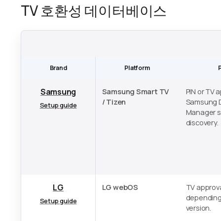
TV 호환성 데이터베이스
Brand
Platform
Samsung
Samsung Smart TV
PIN or TV 
/ Tizen
Samsung D
Setup guide
Manager se
discovery.
LG
LG webOS
TV approva
depending
Setup guide
version.