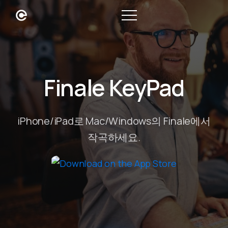
Finale KeyPad
iPhone/iPad로 Mac/Windows의 Finale에서
작곡하세요.