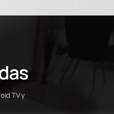
ión
adas
oid TV y