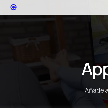
App
Añade a