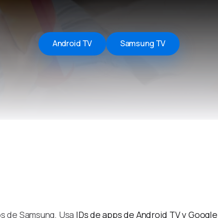
Remote Helper
macOS/Windows
Remote Control for TV
Android TV
Samsung TV
iOS/iPadOS
SearchAds Manager
iOS/iPadOS/macOS
os de Samsung. Usa
IDs de apps de Android TV y Google