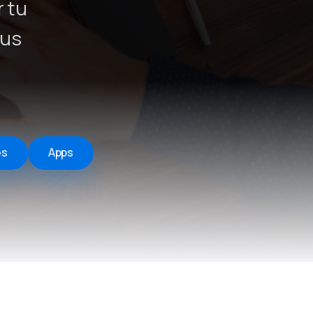
r tu
tus
es
Apps