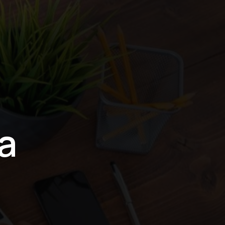
ión
a