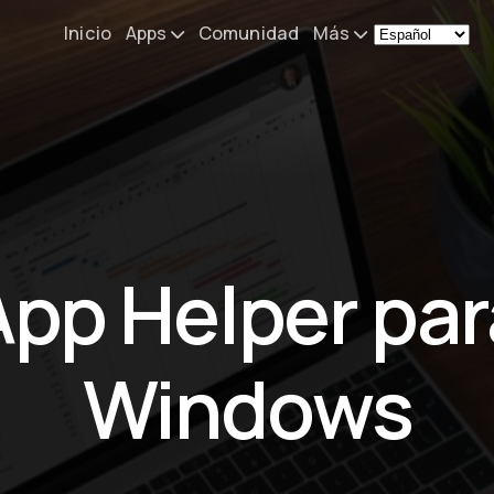
Inicio
Apps
Comunidad
Más
Remote Mouse &
Noticias
Keyboard
Mi configurac
iOS/iPadOS/tvOS/macOS
Virtual KeyPad & NumPad
Acerca de
iOS/iPadOS
Contacto
App Helper par
File Explorer & Player
iOS/iPadOS/tvOS
Sibelius KeyPad
Windows
iOS/iPadOS
Finale KeyPad
iOS/iPadOS