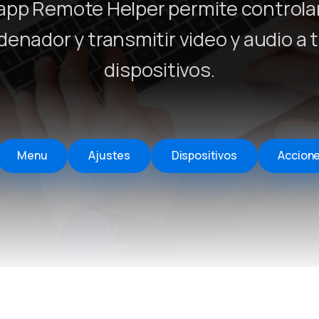
app Remote Helper permite controla
Remote Helper
macOS/Windows
denador y transmitir video y audio a 
Remote Control for TV
dispositivos.
iOS/iPadOS
SearchAds Manager
iOS/iPadOS/macOS
Menu
Ajustes
Dispositivos
Accion