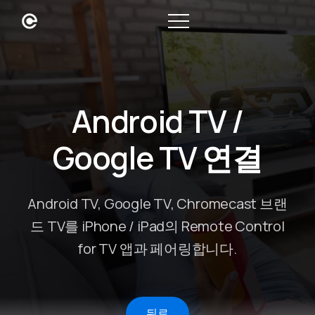
Android TV /
Google TV 연결
Android TV, Google TV, Chromecast 브랜
드 TV를 iPhone / iPad의 Remote Control
for TV 앱과 페어링합니다.
뒤로