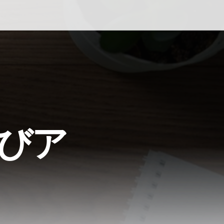
ップ
びア