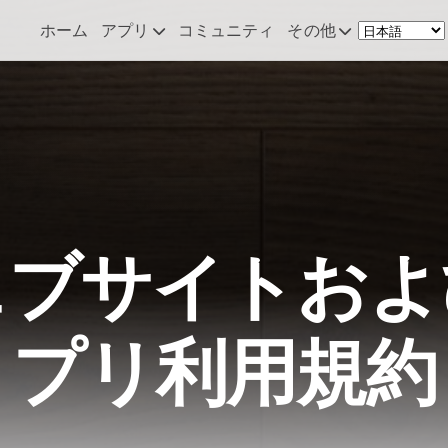
ホーム
アプリ
コミュニティ
その他
Remote Mouse &
ニュース
Keyboard
私のセットア
iOS/iPadOS/tvOS/macOS
Virtual KeyPad & NumPad
概要
iOS/iPadOS
お問い合わせ
ェブサイトおよ
File Explorer & Player
iOS/iPadOS/tvOS
Sibelius KeyPad
プリ利用規約
iOS/iPadOS
Finale KeyPad
iOS/iPadOS