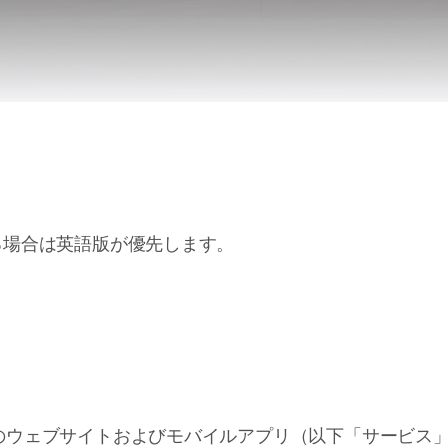
Remote Helper
macOS/Windows
Remote Control for TV
iOS/iPadOS
SearchAds Manager
iOS/iPadOS/macOS
る場合は英語版が優先します。
下「当社」）のウェブサイトおよびモバイルアプリ（以下「サー