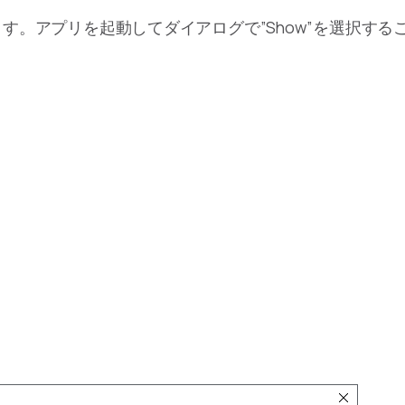
す。アプリを起動してダイアログで”Show”を選択する