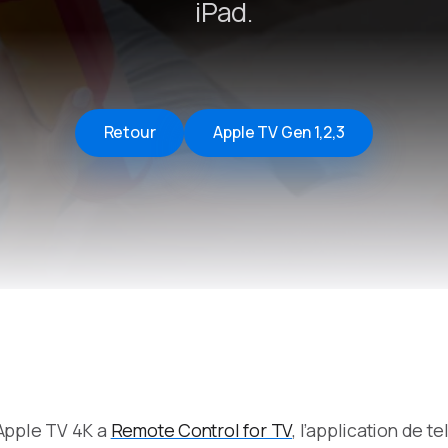
iPad.
Remote Helper
macOS/Windows
Remote Control for TV
iOS/iPadOS
Retour
Apple TV Gen 1,2,3
SearchAds Manager
iOS/iPadOS/macOS
 Apple TV 4K a
Remote Control for TV
, l’application de 