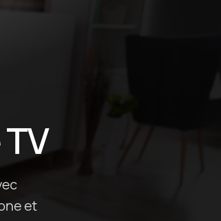
 TV
vec
hone et