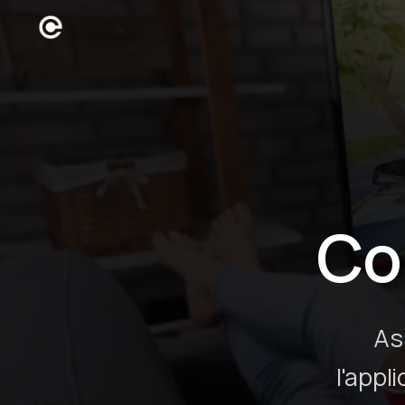
Co
As
l'appl