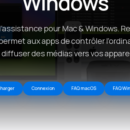
Windows
Remote Helper
macOS/Windows
Remote Control for TV
d’assistance pour Mac & Windows. R
iOS/iPadOS
permet aux apps de contrôler l’ordin
SearchAds Manager
 diffuser des médias vers vos apparei
iOS/iPadOS/macOS
charger
Connexion
FAQ macOS
FAQ Wi