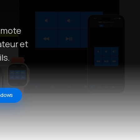
emote
ateur et
ls.
ndows