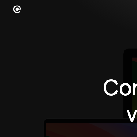
Con
v