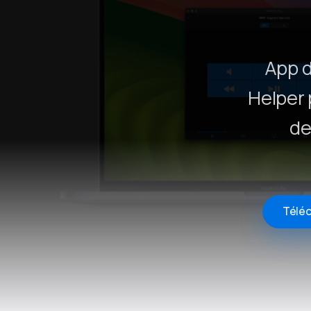
App 
Helper 
de
Télé