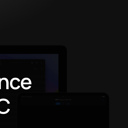
ance
PC