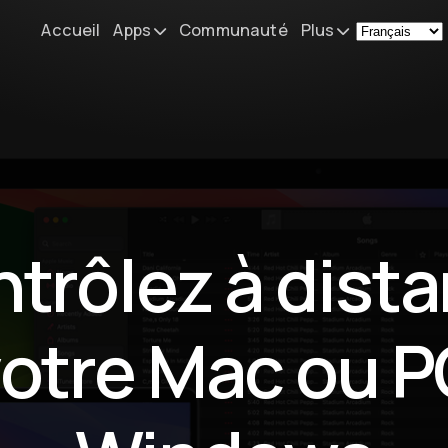
Accueil
Apps
Communauté
Plus
Remote Mouse &
Actualités
Keyboard
Mon setup
iOS/iPadOS/tvOS/macOS
Virtual KeyPad & NumPad
À propos
iOS/iPadOS
Contact
trôlez à dist
File Explorer & Player
iOS/iPadOS/tvOS
Sibelius KeyPad
otre Mac ou 
iOS/iPadOS
Finale KeyPad
iOS/iPadOS