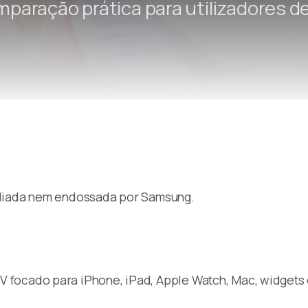
paração prática para utilizadores de
Remote Helper
macOS/Windows
Remote Control for TV
iOS/iPadOS
SearchAds Manager
iOS/iPadOS/macOS
iliada nem endossada por Samsung.
focado para iPhone, iPad, Apple Watch, Mac, widgets e 