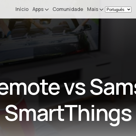
Início
Apps
Comunidade
Mais
Remote Mouse &
Novidades
Keyboard
O meu setup
iOS/iPadOS/tvOS/macOS
Virtual KeyPad & NumPad
Sobre
iOS/iPadOS
Contacto
emote vs Sa
File Explorer & Player
iOS/iPadOS/tvOS
Sibelius KeyPad
SmartThings
iOS/iPadOS
Finale KeyPad
iOS/iPadOS