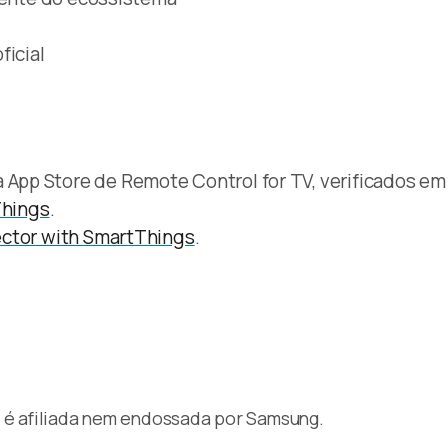
ficial
pp Store de Remote Control for TV, verificados em 
Things
.
ector with SmartThings
.
 é afiliada nem endossada por Samsung.