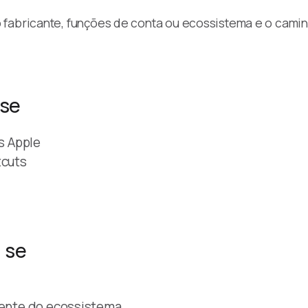
o fabricante, funções de conta ou ecossistema e o cam
 se
os Apple
tcuts
 se
igente do ecossistema