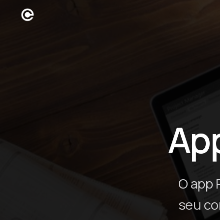
App
O app 
seu co