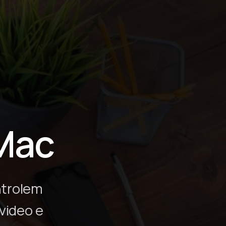
 Mac
ntrolem
video e