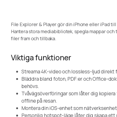
File Explorer & Player gör din iPhone eller iPad ti
Hantera stora mediabibliotek, spegla mappar och tit
filer fram och tillbaka.
Viktiga funktioner
Streama 4K-video och lossless-ljud direkt fr
Bläddra bland foton, PDF:er och Office-do
behövs.
Tvåvägsöverföringar som låter dig kopiera f
offline på resan.
Montera din iOS-enhet som nätverksenhet
Personlig hotspot-läge låter dig skapa ett 