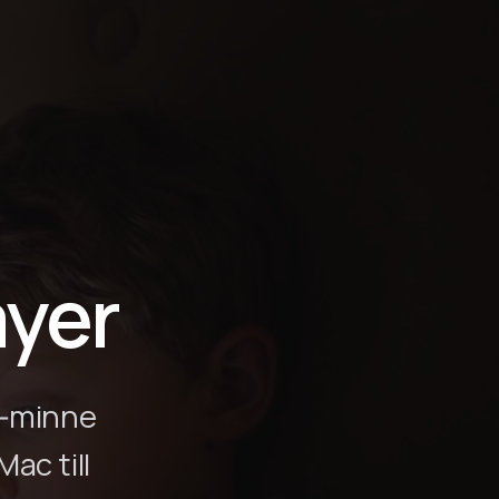
g
ayer
SB‑minne
ac till