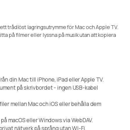
ll ett trådlöst lagringsutrymme för Mac och Apple TV.
ta på filmer eller lyssna på musik utan att kopiera
ån din Mac till iPhone, iPad eller Apple TV.
kument på skrivbordet - ingen USB-kabel
iler mellan Mac och iOS eller behålla dem
 på macOS eller Windows via WebDAV.
privat nätverk på språng utan Wi-Fi.