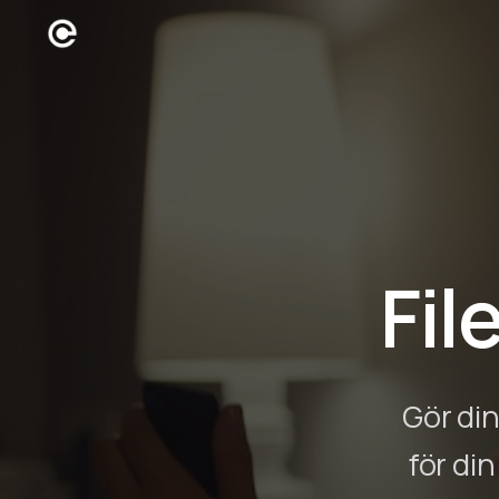
Fil
Gör din
för di