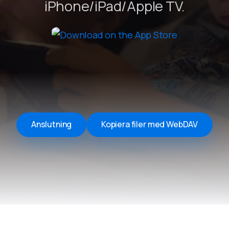
iPhone/iPad/Apple TV.
Remote Helper
macOS/Windows
Remote Control for TV
iOS/iPadOS
SearchAds Manager
iOS/iPadOS/macOS
Anslutning
Kopiera filer med WebDAV