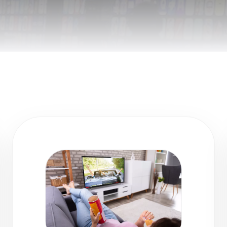
Remote Helper
macOS/Windows
Remote Control for TV
iOS/iPadOS
SearchAds Manager
iOS/iPadOS/macOS