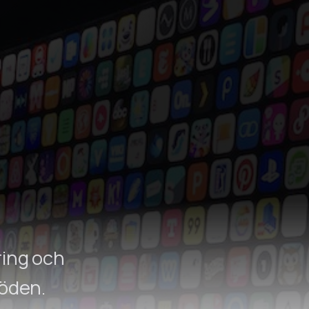
g
ring och
löden.