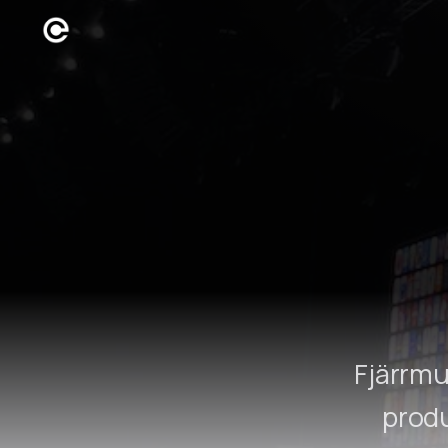
Fjärrmu
produ