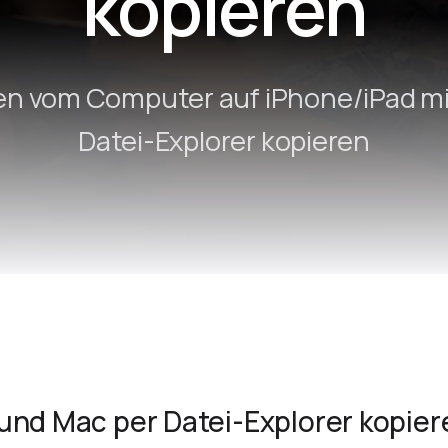
kopieren
Remote Helper
macOS/Windows
Remote Control for TV
en vom Computer auf iPhone/iPad m
iOS/iPadOS
Datei-Explorer kopieren
SearchAds Manager
iOS/iPadOS/macOS
nd Mac per Datei-Explorer kopiere