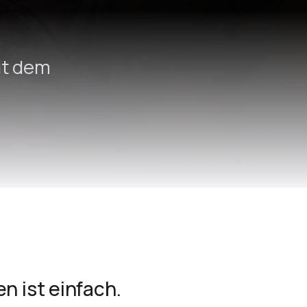
it dem
n ist einfach.