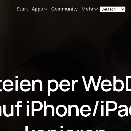
Start
Apps
Community
Mehr
Remote Mouse &
Nachrichten
Keyboard
Mein Setup
iOS/iPadOS/tvOS/macOS
Virtual KeyPad & NumPad
Über
iOS/iPadOS
Kontakt
teien per Web
File Explorer & Player
iOS/iPadOS/tvOS
Sibelius KeyPad
auf iPhone/iPa
iOS/iPadOS
Finale KeyPad
iOS/iPadOS