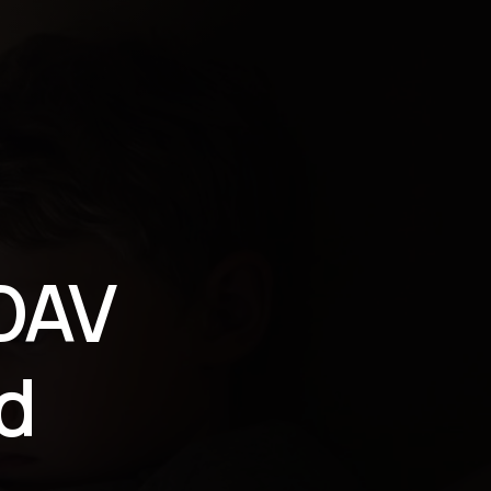
DAV
d