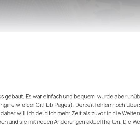
Remote Helper
macOS/Windows
Remote Control for TV
iOS/iPadOS
SearchAds Manager
iOS/iPadOS/macOS
 gebaut. Es war einfach und bequem, wurde aber unübers
 Engine wie bei GitHub Pages). Derzeit fehlen noch Üb
daher will ich deutlich mehr Zeit als zuvor in die Weite
 und sie mit neuen Änderungen aktuell halten. Die Webs