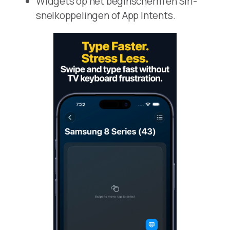
Widgets op het beginscherm en Siri-
snelkoppelingen of App Intents.