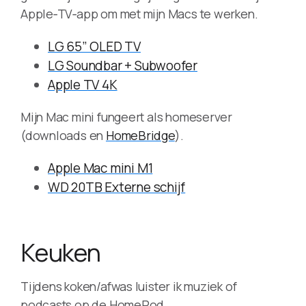
Apple‑TV‑app om met mijn Macs te werken.
LG 65” OLED TV
LG Soundbar + Subwoofer
Apple TV 4K
Mijn Mac mini fungeert als homeserver
(downloads en
HomeBridge
).
Apple Mac mini M1
WD 20TB Externe schijf
Keuken
Tijdens koken/afwas luister ik muziek of
podcasts op de HomePod.