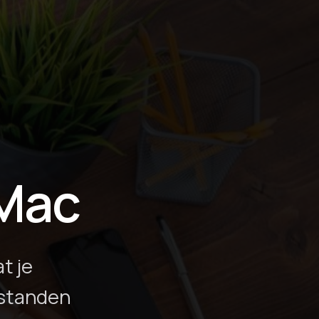
 Mac
t je
estanden