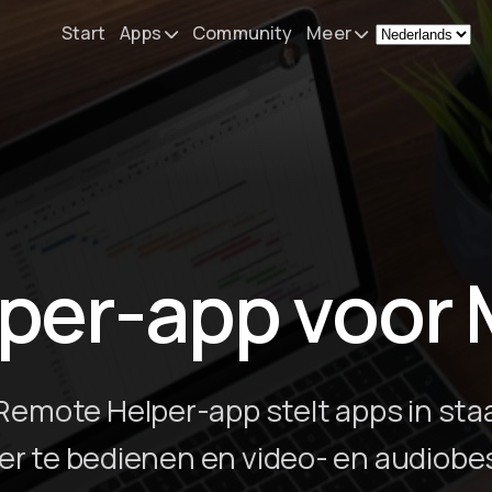
Start
Apps
Community
Meer
Remote Mouse &
Nieuws
Keyboard
Mijn setup
iOS/iPadOS/tvOS/macOS
Virtual KeyPad & NumPad
Over
iOS/iPadOS
Contact
per-app voor
File Explorer & Player
iOS/iPadOS/tvOS
Sibelius KeyPad
iOS/iPadOS
Remote Helper-app stelt apps in staa
Finale KeyPad
r te bedienen en video- en audiob
iOS/iPadOS