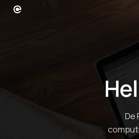
Hel
De 
compute