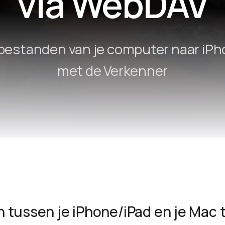
via WebDAV
Remote Helper
macOS/Windows
Remote Control for TV
 bestanden van je computer naar iPh
iOS/iPadOS
met de Verkenner
SearchAds Manager
iOS/iPadOS/macOS
 tussen je iPhone/iPad en je Mac 