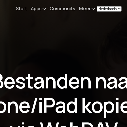
Start
Apps
Community
Meer
Remote Mouse &
Nieuws
Keyboard
Mijn setup
iOS/iPadOS/tvOS/macOS
Virtual KeyPad & NumPad
Over
iOS/iPadOS
Contact
Bestanden naa
File Explorer & Player
iOS/iPadOS/tvOS
Sibelius KeyPad
one/iPad kopi
iOS/iPadOS
Finale KeyPad
iOS/iPadOS