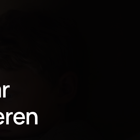
r
eren